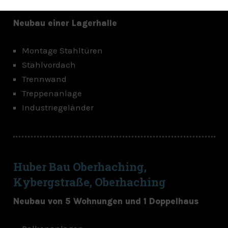
Elektro Bauer, Ottostraße, Landshut
Neubau einer Lagerhalle
Montage Stahltüren
Stahlvordach
Trennwand
Treppenanlage
Industriegeländer
Huber Bau Oberhaching,
Kybergstraße, Oberhaching
Neubau von 5 Wohnungen und 1 Doppelhaus