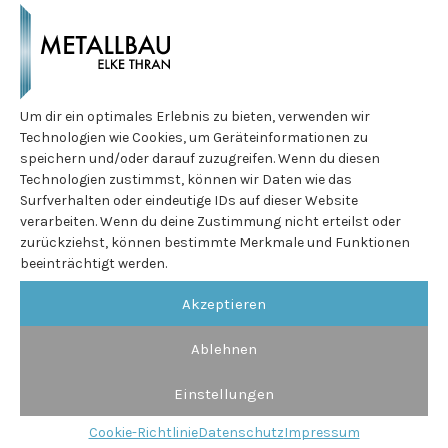
Neubau Dreispänner
Home
Französische Balkone
Balkongeländer
Um dir ein optimales Erlebnis zu bieten, verwenden wir
Leistungen
Vordächer
Technologien wie Cookies, um Geräteinformationen zu
speichern und/oder darauf zuzugreifen. Wenn du diesen
Technologien zustimmst, können wir Daten wie das
Team
Surfverhalten oder eindeutige IDs auf dieser Website
verarbeiten. Wenn du deine Zustimmung nicht erteilst oder
Dräxlmaier, Vilsbiburg
zurückziehst, können bestimmte Merkmale und Funktionen
Referenzen
beeinträchtigt werden.
Akzeptieren
Fahrrad Unterstellplatz 25m
Projekte
Stahlbau mit Trapezblech Überdachung
Ablehnen
Kontakt
Einstellungen
Cookie-Richtlinie
Datenschutz
Impressum