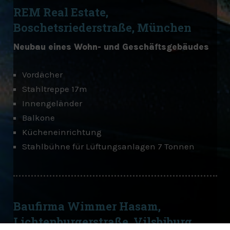
REM Real Estate,
Boschetsriederstraße, München
Neubau eines Wohn- und Geschäftsgebäudes
Vordächer
Stahltreppe 17m
Innengeländer
Balkone
Kücheneinrichtung
Stahlbühne für Lüftungsanlagen 7 Tonnen
Baufirma Wimmer Hasam,
Lichtenburgerstraße, Vilsbiburg